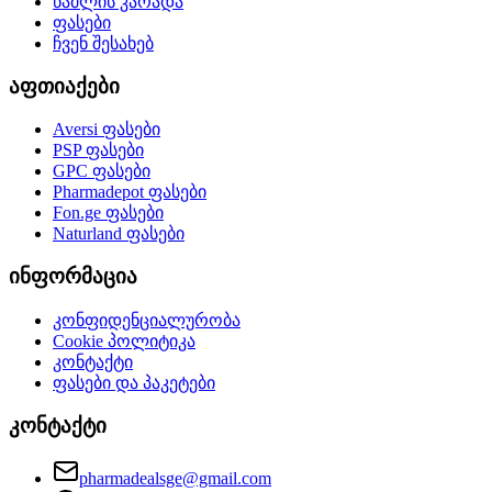
წამლის კარადა
ფასები
ჩვენ შესახებ
აფთიაქები
Aversi
ფასები
PSP
ფასები
GPC
ფასები
Pharmadepot
ფასები
Fon.ge
ფასები
Naturland
ფასები
ინფორმაცია
კონფიდენციალურობა
Cookie პოლიტიკა
კონტაქტი
ფასები და პაკეტები
კონტაქტი
pharmadealsge@gmail.com