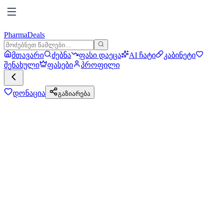
PharmaDeals
მთავარი
ძებნა
ფასი დაეცა
AI ჩატი
კაბინეტი
შენახული
ფასები
პროფილი
დონაცია
გაზიარება