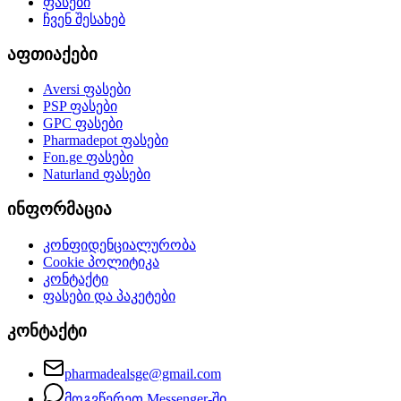
ფასები
ჩვენ შესახებ
აფთიაქები
Aversi
ფასები
PSP
ფასები
GPC
ფასები
Pharmadepot
ფასები
Fon.ge
ფასები
Naturland
ფასები
ინფორმაცია
კონფიდენციალურობა
Cookie პოლიტიკა
კონტაქტი
ფასები და პაკეტები
კონტაქტი
pharmadealsge@gmail.com
მოგვწერეთ Messenger-ში