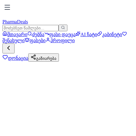
PharmaDeals
მთავარი
ძებნა
ფასი დაეცა
AI ჩატი
კაბინეტი
შენახული
ფასები
პროფილი
დონაცია
გაზიარება