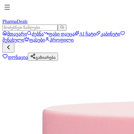
PharmaDeals
მთავარი
ძებნა
ფასი დაეცა
AI ჩატი
კაბინეტი
შენახული
ფასები
პროფილი
დონაცია
გაზიარება