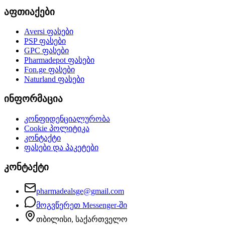
აფთიაქები
Aversi
ფასები
PSP
ფასები
GPC
ფასები
Pharmadepot
ფასები
Fon.ge
ფასები
Naturland
ფასები
ინფორმაცია
კონფიდენციალურობა
Cookie პოლიტიკა
კონტაქტი
ფასები და პაკეტები
კონტაქტი
pharmadealsge@gmail.com
მოგვწერეთ Messenger-ში
თბილისი, საქართველო