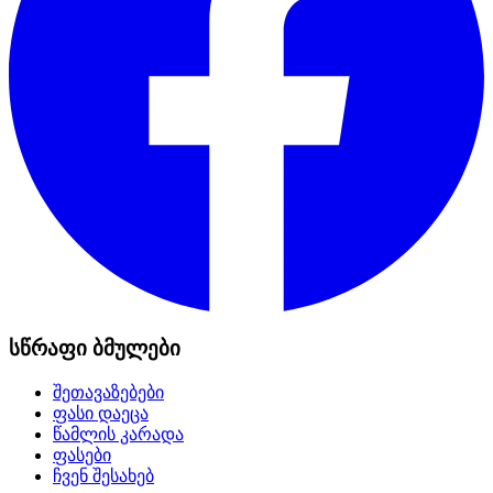
სწრაფი ბმულები
შეთავაზებები
ფასი დაეცა
წამლის კარადა
ფასები
ჩვენ შესახებ