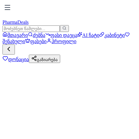
PharmaDeals
მთავარი
ძებნა
ფასი დაეცა
AI ჩატი
კაბინეტი
შენახული
ფასები
პროფილი
დონაცია
გაზიარება