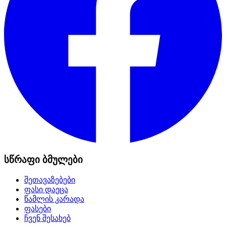
სწრაფი ბმულები
შეთავაზებები
ფასი დაეცა
წამლის კარადა
ფასები
ჩვენ შესახებ