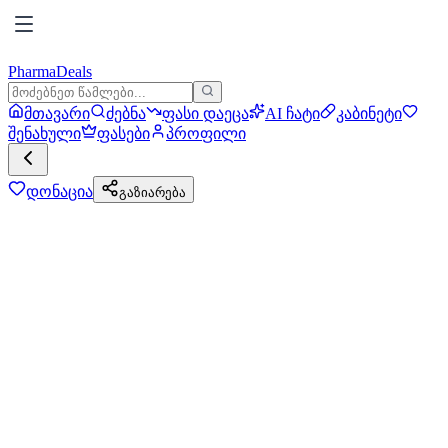
PharmaDeals
მთავარი
ძებნა
ფასი დაეცა
AI ჩატი
კაბინეტი
შენახული
ფასები
პროფილი
დონაცია
გაზიარება