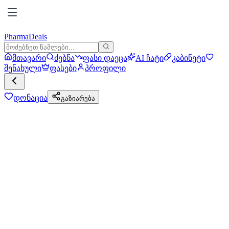
PharmaDeals
მთავარი
ძებნა
ფასი დაეცა
AI ჩატი
კაბინეტი
შენახული
ფასები
პროფილი
დონაცია
გაზიარება