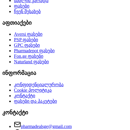
წამლის კარადა
ფასები
ჩვენ შესახებ
აფთიაქები
Aversi
ფასები
PSP
ფასები
GPC
ფასები
Pharmadepot
ფასები
Fon.ge
ფასები
Naturland
ფასები
ინფორმაცია
კონფიდენციალურობა
Cookie პოლიტიკა
კონტაქტი
ფასები და პაკეტები
კონტაქტი
pharmadealsge@gmail.com