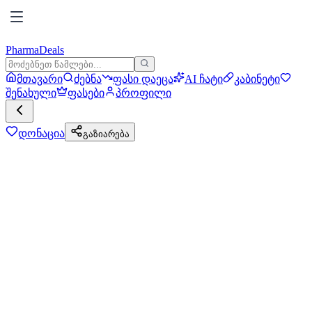
PharmaDeals
მთავარი
ძებნა
ფასი დაეცა
AI ჩატი
კაბინეტი
შენახული
ფასები
პროფილი
დონაცია
გაზიარება