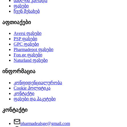
წამლის კარადა
ფასები
ჩვენ შესახებ
აფთიაქები
Aversi
ფასები
PSP
ფასები
GPC
ფასები
Pharmadepot
ფასები
Fon.ge
ფასები
Naturland
ფასები
ინფორმაცია
კონფიდენციალურობა
Cookie პოლიტიკა
კონტაქტი
ფასები და პაკეტები
კონტაქტი
pharmadealsge@gmail.com