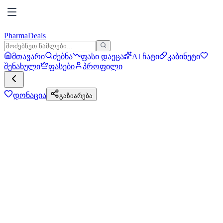
PharmaDeals
მთავარი
ძებნა
ფასი დაეცა
AI ჩატი
კაბინეტი
შენახული
ფასები
პროფილი
დონაცია
გაზიარება