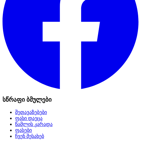
სწრაფი ბმულები
შეთავაზებები
ფასი დაეცა
წამლის კარადა
ფასები
ჩვენ შესახებ