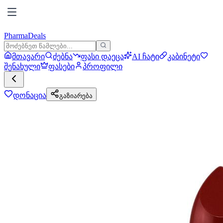
PharmaDeals
მთავარი
ძებნა
ფასი დაეცა
AI ჩატი
კაბინეტი
შენახული
ფასები
პროფილი
დონაცია
გაზიარება