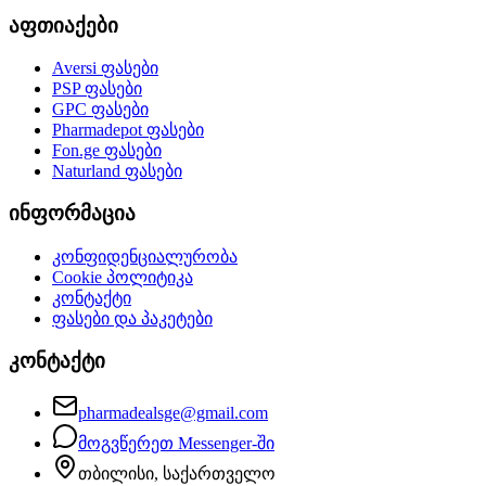
აფთიაქები
Aversi
ფასები
PSP
ფასები
GPC
ფასები
Pharmadepot
ფასები
Fon.ge
ფასები
Naturland
ფასები
ინფორმაცია
კონფიდენციალურობა
Cookie პოლიტიკა
კონტაქტი
ფასები და პაკეტები
კონტაქტი
pharmadealsge@gmail.com
მოგვწერეთ Messenger-ში
თბილისი, საქართველო