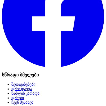
სწრაფი ბმულები
შეთავაზებები
ფასი დაეცა
წამლის კარადა
ფასები
ჩვენ შესახებ