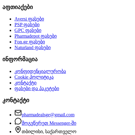
აფთიაქები
Aversi
ფასები
PSP
ფასები
GPC
ფასები
Pharmadepot
ფასები
Fon.ge
ფასები
Naturland
ფასები
ინფორმაცია
კონფიდენციალურობა
Cookie პოლიტიკა
კონტაქტი
ფასები და პაკეტები
კონტაქტი
pharmadealsge@gmail.com
მოგვწერეთ Messenger-ში
თბილისი, საქართველო