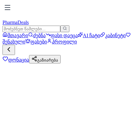
PharmaDeals
მთავარი
ძებნა
ფასი დაეცა
AI ჩატი
კაბინეტი
შენახული
ფასები
პროფილი
დონაცია
გაზიარება