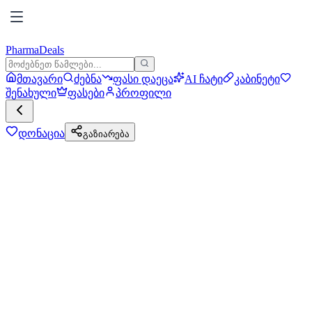
PharmaDeals
მთავარი
ძებნა
ფასი დაეცა
AI ჩატი
კაბინეტი
შენახული
ფასები
პროფილი
დონაცია
გაზიარება