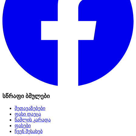
სწრაფი ბმულები
შეთავაზებები
ფასი დაეცა
წამლის კარადა
ფასები
ჩვენ შესახებ