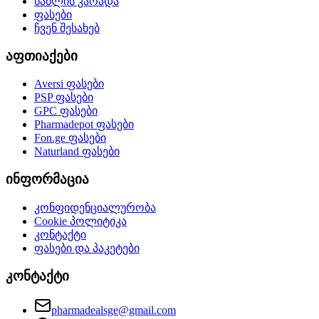
წამლის კარადა
ფასები
ჩვენ შესახებ
აფთიაქები
Aversi
ფასები
PSP
ფასები
GPC
ფასები
Pharmadepot
ფასები
Fon.ge
ფასები
Naturland
ფასები
ინფორმაცია
კონფიდენციალურობა
Cookie პოლიტიკა
კონტაქტი
ფასები და პაკეტები
კონტაქტი
pharmadealsge@gmail.com