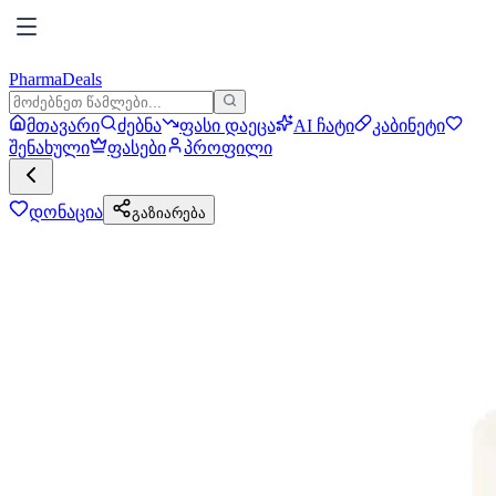
PharmaDeals
მთავარი
ძებნა
ფასი დაეცა
AI ჩატი
კაბინეტი
შენახული
ფასები
პროფილი
დონაცია
გაზიარება