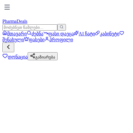
PharmaDeals
მთავარი
ძებნა
ფასი დაეცა
AI ჩატი
კაბინეტი
შენახული
ფასები
პროფილი
დონაცია
გაზიარება