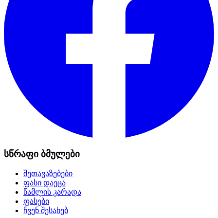
სწრაფი ბმულები
შეთავაზებები
ფასი დაეცა
წამლის კარადა
ფასები
ჩვენ შესახებ