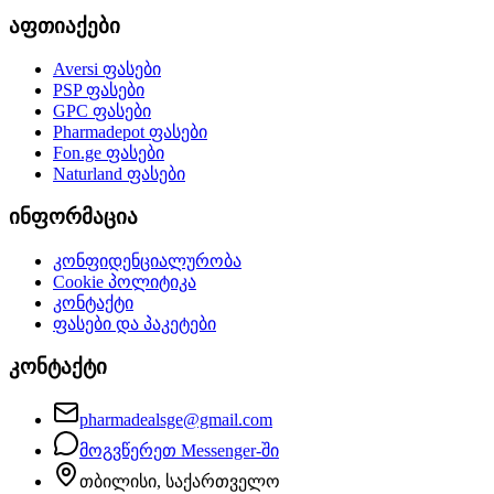
აფთიაქები
Aversi
ფასები
PSP
ფასები
GPC
ფასები
Pharmadepot
ფასები
Fon.ge
ფასები
Naturland
ფასები
ინფორმაცია
კონფიდენციალურობა
Cookie პოლიტიკა
კონტაქტი
ფასები და პაკეტები
კონტაქტი
pharmadealsge@gmail.com
მოგვწერეთ Messenger-ში
თბილისი, საქართველო