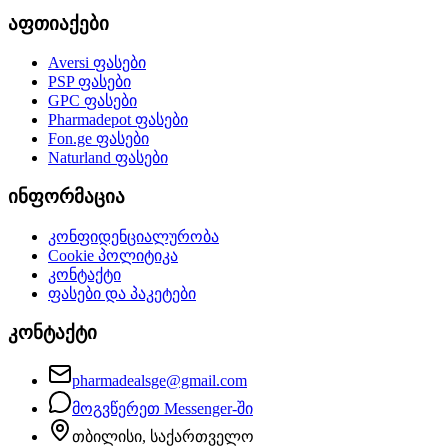
აფთიაქები
Aversi
ფასები
PSP
ფასები
GPC
ფასები
Pharmadepot
ფასები
Fon.ge
ფასები
Naturland
ფასები
ინფორმაცია
კონფიდენციალურობა
Cookie პოლიტიკა
კონტაქტი
ფასები და პაკეტები
კონტაქტი
pharmadealsge@gmail.com
მოგვწერეთ Messenger-ში
თბილისი, საქართველო