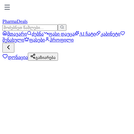
PharmaDeals
მთავარი
ძებნა
ფასი დაეცა
AI ჩატი
კაბინეტი
შენახული
ფასები
პროფილი
დონაცია
გაზიარება