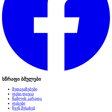
სწრაფი ბმულები
შეთავაზებები
ფასი დაეცა
წამლის კარადა
ფასები
ჩვენ შესახებ