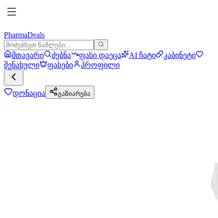
PharmaDeals
მთავარი
ძებნა
ფასი დაეცა
AI ჩატი
კაბინეტი
შენახული
ფასები
პროფილი
დონაცია
გაზიარება