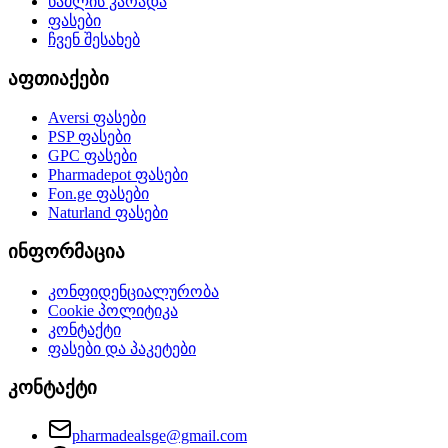
წამლის კარადა
ფასები
ჩვენ შესახებ
აფთიაქები
Aversi
ფასები
PSP
ფასები
GPC
ფასები
Pharmadepot
ფასები
Fon.ge
ფასები
Naturland
ფასები
ინფორმაცია
კონფიდენციალურობა
Cookie პოლიტიკა
კონტაქტი
ფასები და პაკეტები
კონტაქტი
pharmadealsge@gmail.com