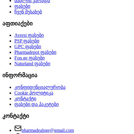
წამლის კარადა
ფასები
ჩვენ შესახებ
აფთიაქები
Aversi
ფასები
PSP
ფასები
GPC
ფასები
Pharmadepot
ფასები
Fon.ge
ფასები
Naturland
ფასები
ინფორმაცია
კონფიდენციალურობა
Cookie პოლიტიკა
კონტაქტი
ფასები და პაკეტები
კონტაქტი
pharmadealsge@gmail.com