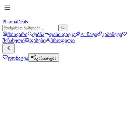
PharmaDeals
მთავარი
ძებნა
ფასი დაეცა
AI ჩატი
კაბინეტი
შენახული
ფასები
პროფილი
დონაცია
გაზიარება