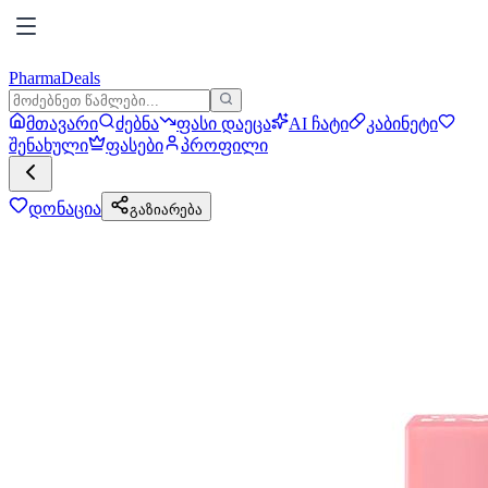
PharmaDeals
მთავარი
ძებნა
ფასი დაეცა
AI ჩატი
კაბინეტი
შენახული
ფასები
პროფილი
დონაცია
გაზიარება