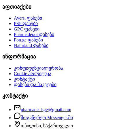
აფთიაქები
Aversi
ფასები
PSP
ფასები
GPC
ფასები
Pharmadepot
ფასები
Fon.ge
ფასები
Naturland
ფასები
ინფორმაცია
კონფიდენციალურობა
Cookie პოლიტიკა
კონტაქტი
ფასები და პაკეტები
კონტაქტი
pharmadealsge@gmail.com
მოგვწერეთ Messenger-ში
თბილისი, საქართველო