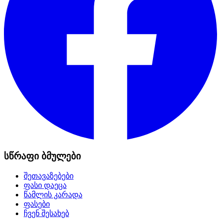
სწრაფი ბმულები
შეთავაზებები
ფასი დაეცა
წამლის კარადა
ფასები
ჩვენ შესახებ