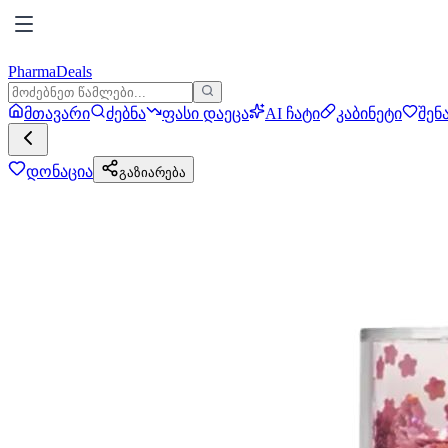
PharmaDeals
მთავარი
ძებნა
ფასი დაეცა
AI ჩატი
კაბინეტი
შენ
დონაცია
გაზიარება