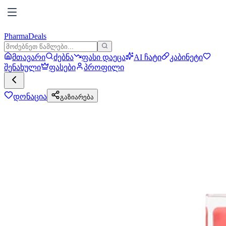
PharmaDeals
მთავარი
ძებნა
ფასი დაეცა
AI ჩატი
კაბინეტი
შენახული
ფასები
პროფილი
დონაცია
გაზიარება