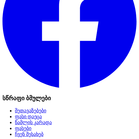
სწრაფი ბმულები
შეთავაზებები
ფასი დაეცა
წამლის კარადა
ფასები
ჩვენ შესახებ