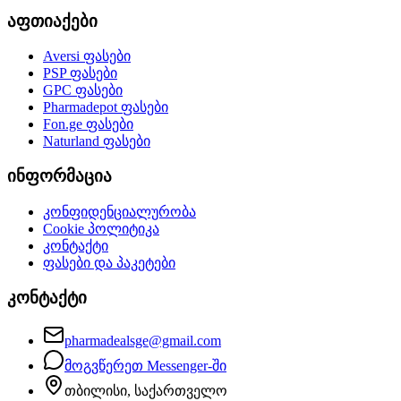
აფთიაქები
Aversi
ფასები
PSP
ფასები
GPC
ფასები
Pharmadepot
ფასები
Fon.ge
ფასები
Naturland
ფასები
ინფორმაცია
კონფიდენციალურობა
Cookie პოლიტიკა
კონტაქტი
ფასები და პაკეტები
კონტაქტი
pharmadealsge@gmail.com
მოგვწერეთ Messenger-ში
თბილისი, საქართველო