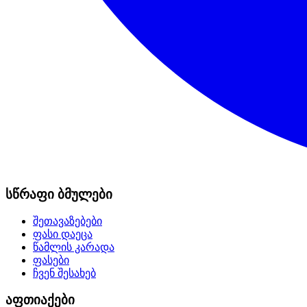
სწრაფი ბმულები
შეთავაზებები
ფასი დაეცა
წამლის კარადა
ფასები
ჩვენ შესახებ
აფთიაქები