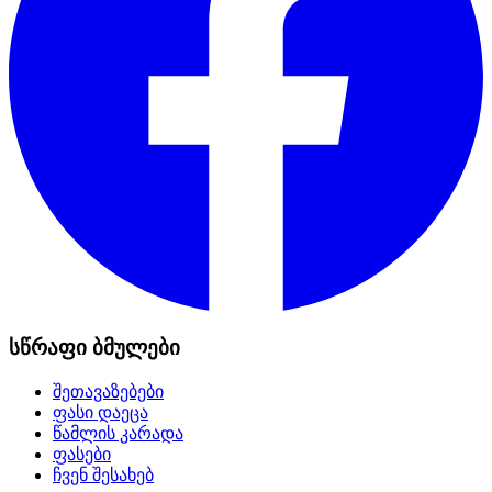
სწრაფი ბმულები
შეთავაზებები
ფასი დაეცა
წამლის კარადა
ფასები
ჩვენ შესახებ