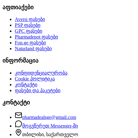
აფთიაქები
Aversi
ფასები
PSP
ფასები
GPC
ფასები
Pharmadepot
ფასები
Fon.ge
ფასები
Naturland
ფასები
ინფორმაცია
კონფიდენციალურობა
Cookie პოლიტიკა
კონტაქტი
ფასები და პაკეტები
კონტაქტი
pharmadealsge@gmail.com
მოგვწერეთ Messenger-ში
თბილისი, საქართველო