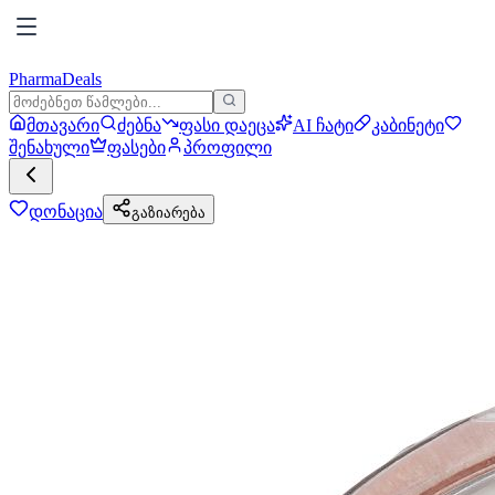
PharmaDeals
მთავარი
ძებნა
ფასი დაეცა
AI ჩატი
კაბინეტი
შენახული
ფასები
პროფილი
დონაცია
გაზიარება