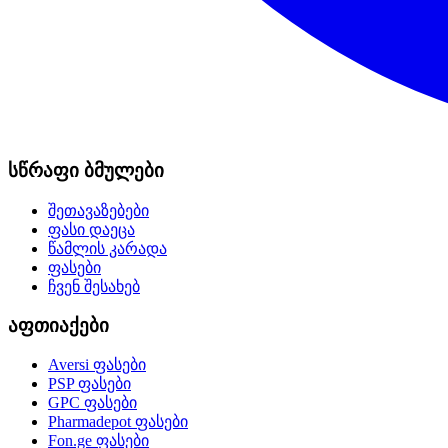
სწრაფი ბმულები
შეთავაზებები
ფასი დაეცა
წამლის კარადა
ფასები
ჩვენ შესახებ
აფთიაქები
Aversi
ფასები
PSP
ფასები
GPC
ფასები
Pharmadepot
ფასები
Fon.ge
ფასები