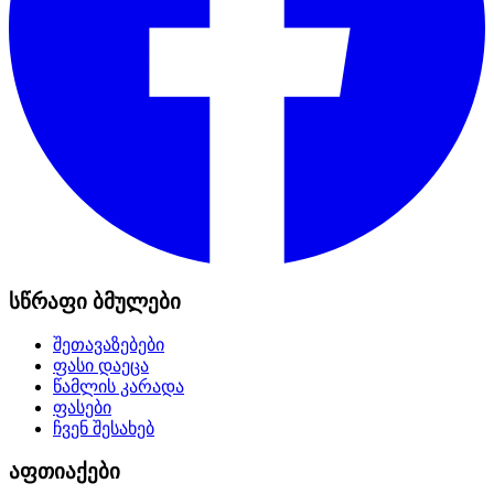
სწრაფი ბმულები
შეთავაზებები
ფასი დაეცა
წამლის კარადა
ფასები
ჩვენ შესახებ
აფთიაქები