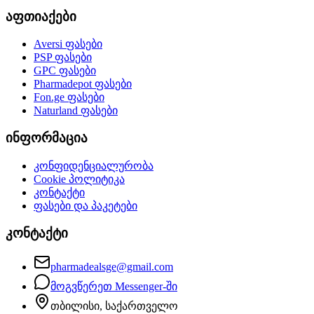
აფთიაქები
Aversi
ფასები
PSP
ფასები
GPC
ფასები
Pharmadepot
ფასები
Fon.ge
ფასები
Naturland
ფასები
ინფორმაცია
კონფიდენციალურობა
Cookie პოლიტიკა
კონტაქტი
ფასები და პაკეტები
კონტაქტი
pharmadealsge@gmail.com
მოგვწერეთ Messenger-ში
თბილისი, საქართველო