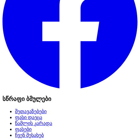
სწრაფი ბმულები
შეთავაზებები
ფასი დაეცა
წამლის კარადა
ფასები
ჩვენ შესახებ