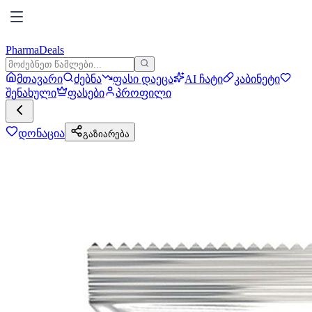
PharmaDeals
მთავარი
ძებნა
ფასი დაეცა
AI ჩატი
კაბინეტი
შენახული
ფასები
პროფილი
დონაცია
გაზიარება