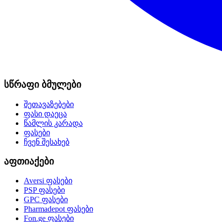
სწრაფი ბმულები
შეთავაზებები
ფასი დაეცა
წამლის კარადა
ფასები
ჩვენ შესახებ
აფთიაქები
Aversi
ფასები
PSP
ფასები
GPC
ფასები
Pharmadepot
ფასები
Fon.ge
ფასები