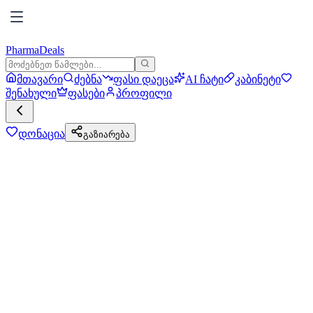
PharmaDeals
მთავარი
ძებნა
ფასი დაეცა
AI ჩატი
კაბინეტი
შენახული
ფასები
პროფილი
დონაცია
გაზიარება