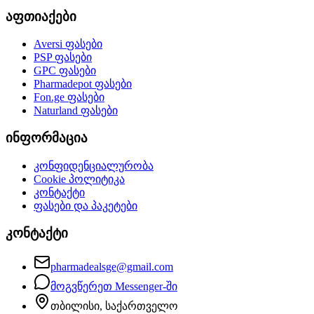
აფთიაქები
Aversi
ფასები
PSP
ფასები
GPC
ფასები
Pharmadepot
ფასები
Fon.ge
ფასები
Naturland
ფასები
ინფორმაცია
კონფიდენციალურობა
Cookie პოლიტიკა
კონტაქტი
ფასები და პაკეტები
კონტაქტი
pharmadealsge@gmail.com
მოგვწერეთ Messenger-ში
თბილისი, საქართველო