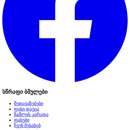
სწრაფი ბმულები
შეთავაზებები
ფასი დაეცა
წამლის კარადა
ფასები
ჩვენ შესახებ